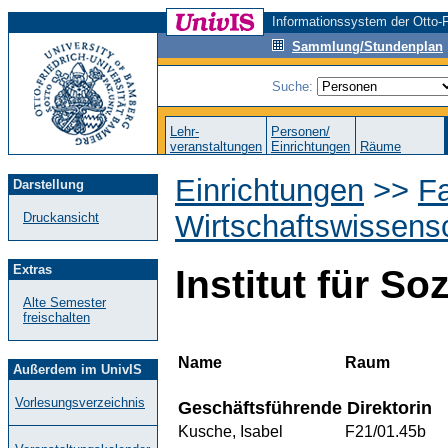
Informationssystem der Otto-F
Sammlung/Stundenplan
Suche:
Lehr-
Personen/
veranstaltungen
Einrichtungen
Räume
Einrichtungen
>>
Fa
Darstellung
Wirtschaftswissens
Druckansicht
Extras
Institut für So
Alte Semester
freischalten
Name
Raum
Außerdem im UnivIS
Vorlesungsverzeichnis
Geschäftsführende Direktorin
Kusche, Isabel
F21/01.45b