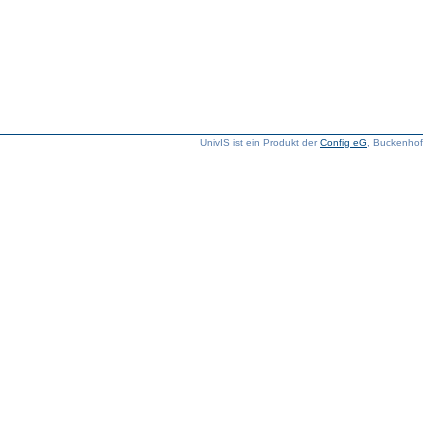
UnivIS ist ein Produkt der
Config eG
, Buckenhof