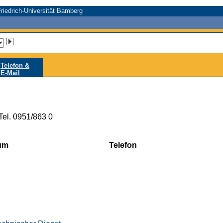
riedrich-Universität Bamberg
Telefon &
E-Mail
el. 0951/863 0
um
Telefon