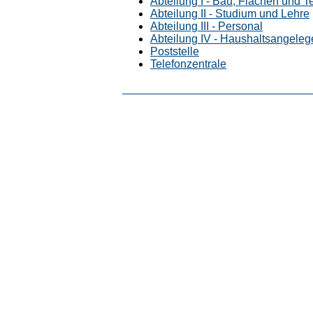
Abteilung I - Bau, Flächen und T
Abteilung II - Studium und Lehre
Abteilung III - Personal
Abteilung IV - Haushaltsangele
Poststelle
Telefonzentrale