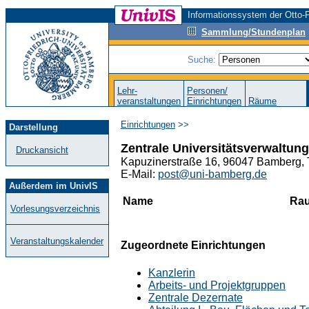
Informationssystem der Otto-F
Sammlung/Stundenplan
Suche:
Lehr-
Personen/
veranstaltungen
Einrichtungen
Räume
Einrichtungen
>>
Darstellung
Zentrale Universitätsverwaltung
Druckansicht
Kapuzinerstraße 16, 96047 Bamberg, T
E-Mail:
post@uni-bamberg.de
Außerdem im UnivIS
Name
Ra
Vorlesungsverzeichnis
Veranstaltungskalender
Zugeordnete Einrichtungen
Kanzlerin
Arbeits- und Projektgruppen
Zentrale Dezernate