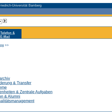
riedrich-Universität Bamberg
Telefon &
E-Mail
ung
>>
archiv
derung & Transfer
teme
genheiten & Zentrale Aufgaben
on & Alumni
ualitätsmanagement