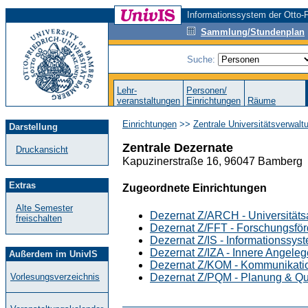
Informationssystem der Otto-F
Sammlung/Stundenplan
Suche:
Lehr-
Personen/
veranstaltungen
Einrichtungen
Räume
Einrichtungen
>>
Zentrale Universitätsverwalt
Darstellung
Zentrale Dezernate
Druckansicht
Kapuzinerstraße 16, 96047 Bamberg
Extras
Zugeordnete Einrichtungen
Alte Semester
Dezernat Z/ARCH - Universitäts
freischalten
Dezernat Z/FFT - Forschungsför
Dezernat Z/IS - Informationssys
Dezernat Z/IZA - Innere Angele
Außerdem im UnivIS
Dezernat Z/KOM - Kommunikati
Dezernat Z/PQM - Planung & Q
Vorlesungsverzeichnis