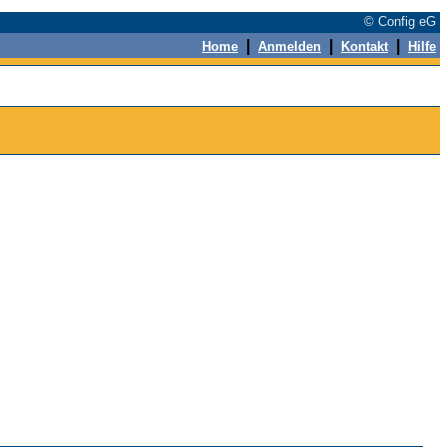
© Config eG
|
|
|
Home
Anmelden
Kontakt
Hilfe