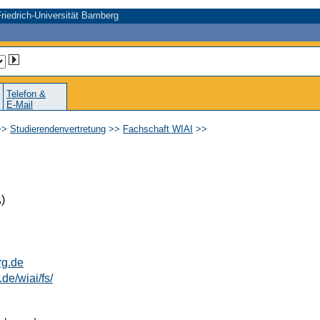
riedrich-Universität Bamberg
Telefon &
E-Mail
>>
Studierendenvertretung
>>
Fachschaft WIAI
>>
)
rg.de
de/wiai/fs/