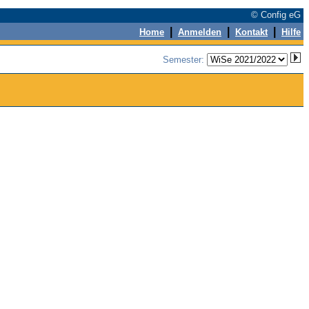
© Config eG
|
|
|
Home
Anmelden
Kontakt
Hilfe
Semester: