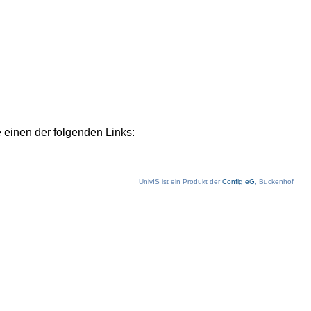
 einen der folgenden Links:
UnivIS ist ein Produkt der
Config eG
, Buckenhof