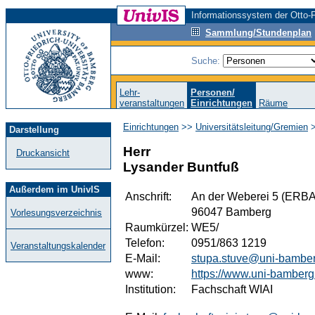
Informationssystem der Otto-F
Sammlung/Stundenplan
Suche:
Lehr-
Personen/
veranstaltungen
Einrichtungen
Räume
Einrichtungen
>>
Universitätsleitung/Gremien
Darstellung
Herr
Druckansicht
Lysander Buntfuß
Außerdem im UnivIS
Anschrift:
An der Weberei 5 (ERBA
96047 Bamberg
Vorlesungsverzeichnis
Raumkürzel:
WE5/
Telefon:
0951/863 1219
Veranstaltungskalender
E-Mail:
stupa.stuve@uni-bambe
www:
https://www.uni-bamberg.
Institution:
Fachschaft WIAI