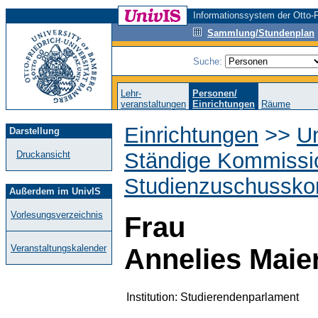
Informationssystem der Otto-F
Sammlung/Stundenplan
Suche:
Lehr-
Personen/
veranstaltungen
Einrichtungen
Räume
Einrichtungen
>>
Un
Darstellung
Ständige Kommissi
Druckansicht
Studienzuschussko
Außerdem im UnivIS
Vorlesungsverzeichnis
Frau
Veranstaltungskalender
Annelies Maie
Institution:
Studierendenparlament