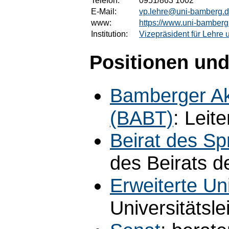
Telefon:
0951/863 1002
E-Mail:
vp.lehre@uni-bamberg.
www:
https://www.uni-bamberg.
Institution:
Vizepräsident für Lehre
Positionen und
Bamberger Ak
(BABT)
: Leite
Beirat des S
des Beirats 
Erweiterte Un
Universitätsle