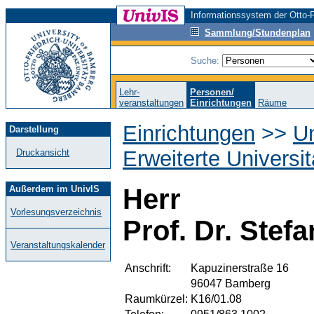
Informationssystem der Otto-F
Sammlung/Stundenplan
Suche:
Lehr-
Personen/
veranstaltungen
Einrichtungen
Räume
Einrichtungen
>>
Un
Darstellung
Erweiterte Universi
Druckansicht
Außerdem im UnivIS
Herr
Vorlesungsverzeichnis
Prof. Dr. Stef
Veranstaltungskalender
Anschrift:
Kapuzinerstraße 16
96047 Bamberg
Raumkürzel:
K16/01.08