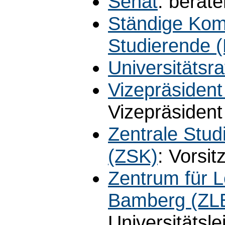
Senat
: berat
Ständige Kom
Studierende (
Universitätsra
Vizepräsident
Vizepräsident
Zentrale Stu
(ZSK)
: Vorsit
Zentrum für L
Bamberg (ZL
Universitätsle