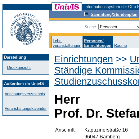
Informationssystem der Otto-F
Sammlung/Stundenplan
Suche:
Lehr-
Personen/
veranstaltungen
Einrichtungen
Räume
Einrichtungen
>>
Un
Darstellung
Ständige Kommissi
Druckansicht
Studienzuschussko
Außerdem im UnivIS
Vorlesungsverzeichnis
Herr
Veranstaltungskalender
Prof. Dr. Stef
Anschrift:
Kapuzinerstraße 16
96047 Bamberg