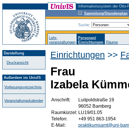
Informationssystem der Otto-F
Sammlung/Stundenplan
Suche:
Lehr-
Personen/
veranstaltungen
Einrichtungen
Räume
Einrichtungen
>>
F
Darstellung
Druckansicht
Frau
Außerdem im UnivIS
Izabela Kümme
Vorlesungsverzeichnis
Anschrift:
Luitpoldstraße 19
Veranstaltungskalender
96052 Bamberg
Raumkürzel:
LU19/01.05
Telefon:
+49 951 863-1954
E-Mail:
praktikumsamt@uni-bam