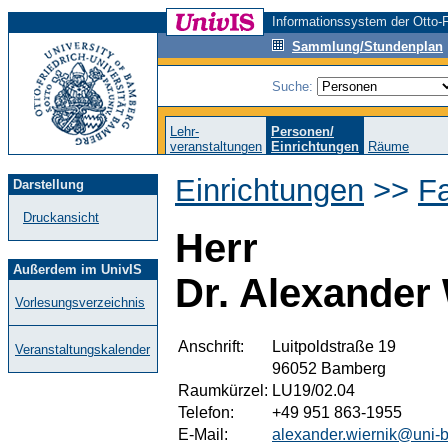
Informationssystem der Otto-F
Sammlung/Stundenplan
Suche:
Lehr-
Personen/
veranstaltungen
Einrichtungen
Räume
Einrichtungen
>>
F
Darstellung
Druckansicht
Herr
Außerdem im UnivIS
Dr. Alexander
Vorlesungsverzeichnis
Anschrift:
Luitpoldstraße 19
Veranstaltungskalender
96052 Bamberg
Raumkürzel:
LU19/02.04
Telefon:
+49 951 863-1955
E-Mail:
alexander.wiernik@uni-