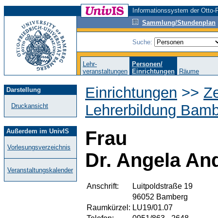
Informationssystem der Otto-F
Sammlung/Stundenplan
Suche:
Lehr-
Personen/
veranstaltungen
Einrichtungen
Räume
Einrichtungen
>>
Ze
Darstellung
Lehrerbildung Bamb
Druckansicht
Außerdem im UnivIS
Frau
Vorlesungsverzeichnis
Dr. Angela An
Veranstaltungskalender
Anschrift:
Luitpoldstraße 19
96052 Bamberg
Raumkürzel:
LU19/01.07