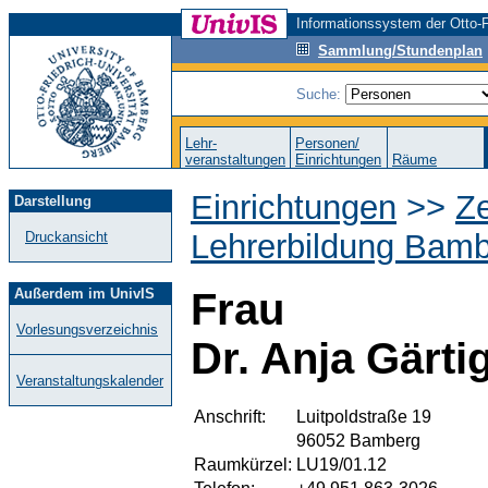
Informationssystem der Otto-F
Sammlung/Stundenplan
Suche:
Lehr-
Personen/
veranstaltungen
Einrichtungen
Räume
Einrichtungen
>>
Ze
Darstellung
Lehrerbildung Bamb
Druckansicht
Außerdem im UnivIS
Frau
Vorlesungsverzeichnis
Dr. Anja Gärt
Veranstaltungskalender
Anschrift:
Luitpoldstraße 19
96052 Bamberg
Raumkürzel:
LU19/01.12