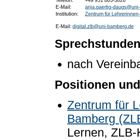
Telefon:
+49 951 863-3026
E-Mail:
anja.gaertig-daugs@uni
Institution:
Zentrum für Lehrerinnen
E-Mail:
digital.zlb@uni-bamberg.de
Sprechstunden
nach Vereinb
Positionen und
Zentrum für L
Bamberg (ZL
Lernen, ZLB-