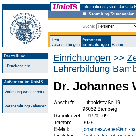
Informationssystem der Otto-F
Sammlung/Stundenplan
Suche:
Lehr-
Personen/
veranstaltungen
Einrichtungen
Räume
Einrichtungen
>>
Ze
Darstellung
Lehrerbildung Bamb
Druckansicht
Außerdem im UnivIS
Dr. Johannes
Vorlesungsverzeichnis
Anschrift:
Luitpoldstraße 19
Veranstaltungskalender
96052 Bamberg
Raumkürzel:
LU19/01.09
Telefon:
3028
E-Mail:
johannes.weber@uni-ba
Institution:
Zentrum für Lehrerinnen