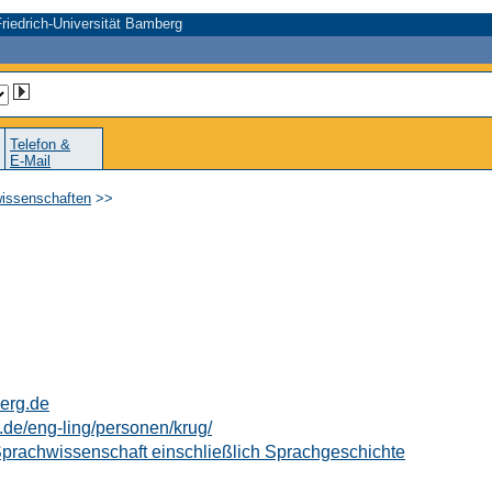
riedrich-Universität Bamberg
Telefon &
E-Mail
wissenschaften
>>
erg.de
.de/eng-ling/personen/krug/
 Sprachwissenschaft einschließlich Sprachgeschichte