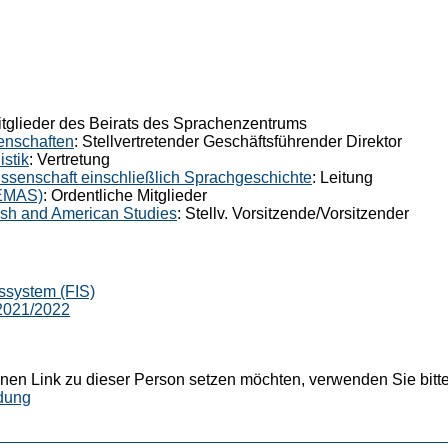
itglieder des Beirats des Sprachenzentrums
senschaften
: Stellvertretender Geschäftsführender Direktor
istik
: Vertretung
issenschaft einschließlich Sprachgeschichte
: Leitung
ZEMAS)
: Ordentliche Mitglieder
sh and American Studies
: Stellv. Vorsitzende/Vorsitzender
ssystem (FIS)
 2021/2022
nen Link zu dieser Person setzen möchten, verwenden Sie bitte
dung