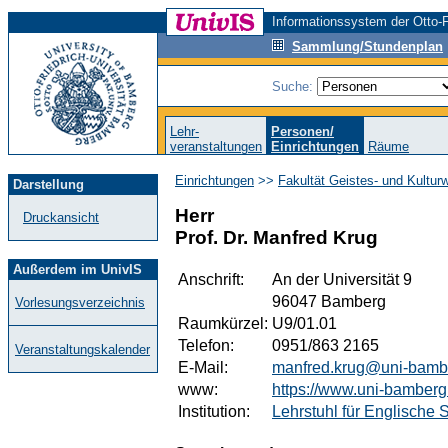
Informationssystem der Otto-F
Sammlung/Stundenplan
Suche:
Lehr-
Personen/
veranstaltungen
Einrichtungen
Räume
Einrichtungen
>>
Fakultät Geistes- und Kultur
Darstellung
Herr
Druckansicht
Prof. Dr. Manfred Krug
Außerdem im UnivIS
Anschrift:
An der Universität 9
96047 Bamberg
Vorlesungsverzeichnis
Raumkürzel:
U9/01.01
Telefon:
0951/863 2165
Veranstaltungskalender
E-Mail:
manfred.krug@uni-bamb
www:
https://www.uni-bamberg
Institution:
Lehrstuhl für Englische