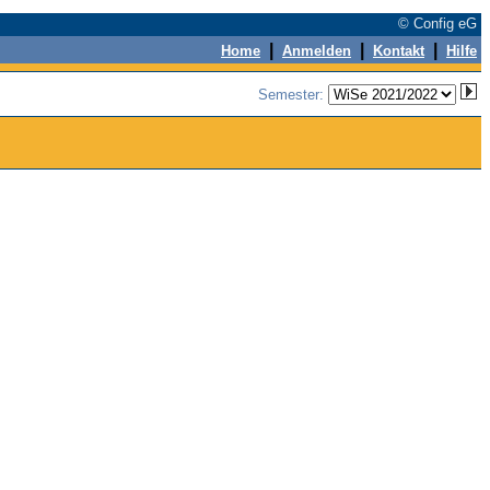
© Config eG
|
|
|
Home
Anmelden
Kontakt
Hilfe
Semester: