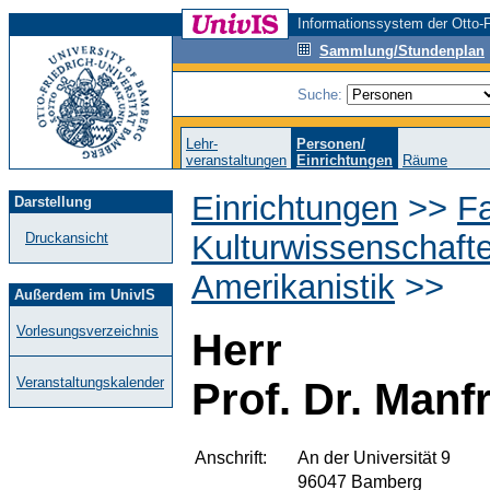
Informationssystem der Otto-F
Sammlung/Stundenplan
Suche:
Lehr-
Personen/
veranstaltungen
Einrichtungen
Räume
Einrichtungen
>>
Fa
Darstellung
Kulturwissenschaft
Druckansicht
Amerikanistik
>>
Außerdem im UnivIS
Vorlesungsverzeichnis
Herr
Veranstaltungskalender
Prof. Dr. Manf
Anschrift:
An der Universität 9
96047 Bamberg