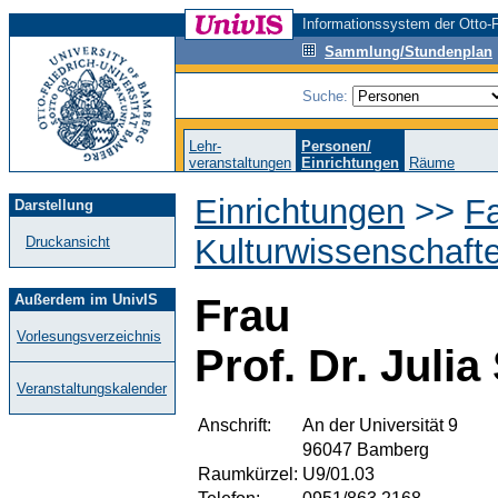
Informationssystem der Otto-F
Sammlung/Stundenplan
Suche:
Lehr-
Personen/
veranstaltungen
Einrichtungen
Räume
Einrichtungen
>>
Fa
Darstellung
Kulturwissenschaft
Druckansicht
Außerdem im UnivIS
Frau
Vorlesungsverzeichnis
Prof. Dr. Julia
Veranstaltungskalender
Anschrift:
An der Universität 9
96047 Bamberg
Raumkürzel:
U9/01.03