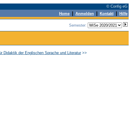
© Config eG
|
|
|
Home
Anmelden
Kontakt
Hilfe
Semester:
ür Didaktik der Englischen Sprache und Literatur
>>