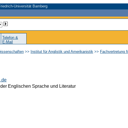
riedrich-Universität Bamberg
Telefon &
E-Mail
wissenschaften
>>
Institut für Anglistik und Amerikanistik
>>
Fachvertretung f
.de
 der Englischen Sprache und Literatur