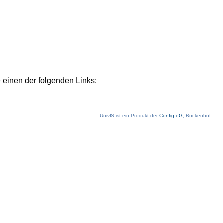
 einen der folgenden Links:
UnivIS ist ein Produkt der
Config eG
, Buckenhof