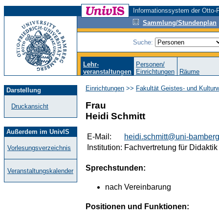
Informationssystem der Otto-F
Sammlung/Stundenplan
Suche:
Lehr-
Personen/
veranstaltungen
Einrichtungen
Räume
Einrichtungen
>>
Fakultät Geistes- und Kultur
Darstellung
Frau
Druckansicht
Heidi Schmitt
Außerdem im UnivIS
E-Mail:
heidi.schmitt@uni-bamberg
Institution:
Fachvertretung für Didaktik
Vorlesungsverzeichnis
Sprechstunden:
Veranstaltungskalender
nach Vereinbarung
Positionen und Funktionen: