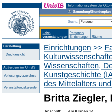
Informationssystem der Otto-F
Sammlung/Stundenplan
Suche:
Lehr-
Personen/
veranstaltungen
Einrichtungen
Räume
Einrichtungen
>>
Fa
Darstellung
Kulturwissenschaft
Druckansicht
Wissenschaften, D
Außerdem im UnivIS
Kunstgeschichte (I
Vorlesungsverzeichnis
des Mittelalters un
Veranstaltungskalender
Britta Ziegler,
Anschrift:
Am Kranen 14