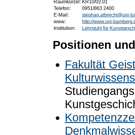
Raumkürzel:
KR10/02.01
Telefon:
0951/863 2400
E-Mail:
stephan.albrecht@uni-b
www:
http://www.uni-bamberg.
Institution:
Lehrstuhl für Kunstgesch
Positionen und
Fakultät Geis
Kulturwissens
Studiengangs
Kunstgeschich
Kompetenzzen
Denkmalwisse