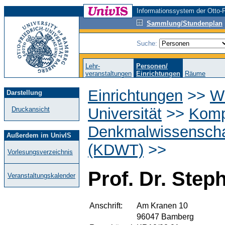
Informationssystem der Otto-F
Sammlung/Stundenplan
Suche:
Lehr-
Personen/
veranstaltungen
Einrichtungen
Räume
Einrichtungen
>>
Wi
Darstellung
Universität
>>
Komp
Druckansicht
Denkmalwissenscha
Außerdem im UnivIS
(KDWT)
>>
Vorlesungsverzeichnis
Prof. Dr. Step
Veranstaltungskalender
Anschrift:
Am Kranen 10
96047 Bamberg