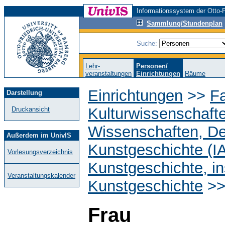
Informationssystem der Otto-F
Sammlung/Stundenplan
Suche:
Lehr-
Personen/
veranstaltungen
Einrichtungen
Räume
Einrichtungen
>>
Fa
Darstellung
Kulturwissenschaft
Druckansicht
Wissenschaften, D
Außerdem im UnivIS
Kunstgeschichte (I
Vorlesungsverzeichnis
Kunstgeschichte, in
Veranstaltungskalender
Kunstgeschichte
>
Frau