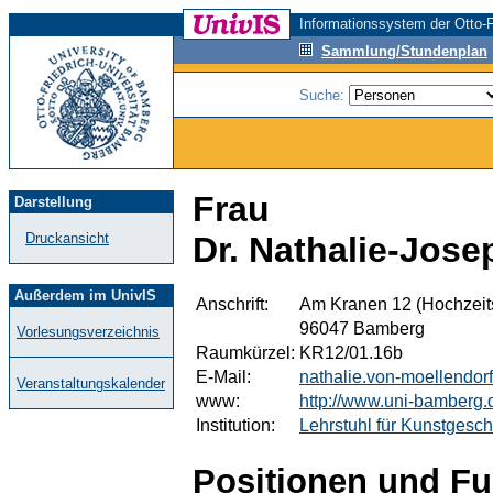
Informationssystem der Otto-F
Sammlung/Stundenplan
Suche:
Frau
Darstellung
Druckansicht
Dr. Nathalie-Jose
Außerdem im UnivIS
Anschrift:
Am Kranen 12 (Hochzeit
96047 Bamberg
Vorlesungsverzeichnis
Raumkürzel:
KR12/01.16b
E-Mail:
nathalie.von-moellendo
Veranstaltungskalender
www:
http://www.uni-bamberg.
Institution:
Lehrstuhl für Kunstgesch
Positionen und Fu