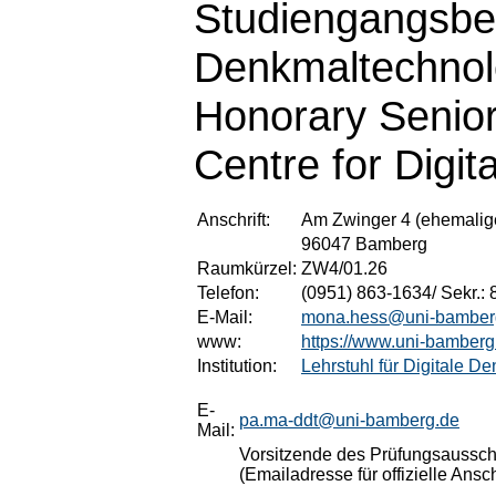
Studiengangsbea
Denkmaltechnolo
Honorary Senio
Centre for Digit
Anschrift:
Am Zwinger 4 (ehemalige
96047 Bamberg
Raumkürzel:
ZW4/01.26
Telefon:
(0951) 863-1634/ Sekr.:
E-Mail:
mona.hess@uni-bamber
www:
https://www.uni-bamberg
Institution:
Lehrstuhl für Digitale D
E-
pa.ma-ddt@uni-bamberg.de
Mail:
Vorsitzende des Prüfungsaussch
(Emailadresse für offizielle A