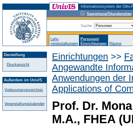
Informationssystem der Otto-F
Sammlung/Stundenplan
Suche:
Lehr-
Personen/
veranstaltungen
Einrichtungen
Räume
Einrichtungen
>>
Fa
Darstellung
Angewandte Informa
Druckansicht
Anwendungen der In
Außerdem im UnivIS
Applications of Com
Vorlesungsverzeichnis
Prof. Dr. Mona 
Veranstaltungskalender
M.A., FHEA (U