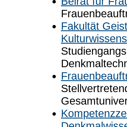
Beirat für Fr
Frauenbeauftr
Fakultät Geis
Kulturwissens
Studiengangsb
Denkmaltechn
Frauenbeauftr
Stellvertrete
Gesamtuniver
Kompetenzzen
Denkmalwisse