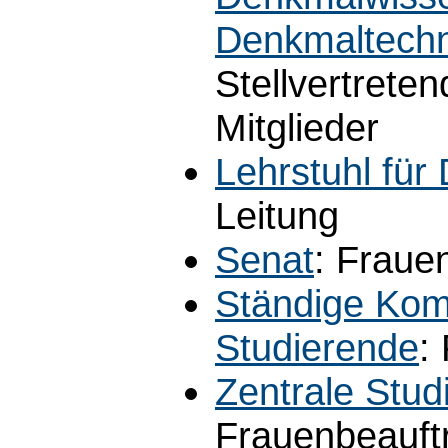
Denkmaltech
Stellvertrete
Mitglieder
Lehrstuhl für
Leitung
Senat
: Fraue
Ständige Kom
Studierende
:
Zentrale Stu
Frauenbeauft