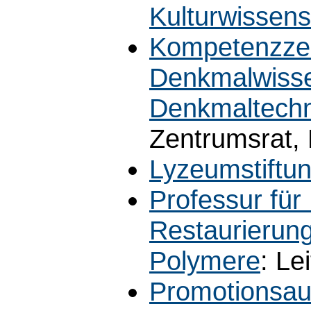
Kulturwissens
Kompetenzzen
Denkmalwisse
Denkmaltech
Zentrumsrat, 
Lyzeumstiftu
Professur für
Restaurierun
Polymere
: Le
Promotionsaus