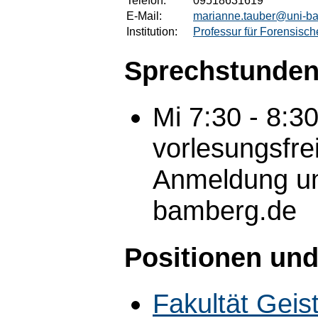
Telefon:
09518631619
E-Mail:
marianne.tauber@uni-b
Institution:
Professur für Forensisc
Sprechstunden
Mi 7:30 - 8:3
vorlesungsfre
Anmeldung un
bamberg.de
Positionen und
Fakultät Geis