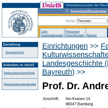
Informationssystem der Otto-F
Sammlung/Stundenplan
Suche:
Lehr-
Personen/
veranstaltungen
Einrichtungen
Räume
Einrichtungen
>>
Fa
Darstellung
Kulturwissenschaft
Druckansicht
Landesgeschichte (i
Außerdem im UnivIS
Bayreuth)
>>
Vorlesungsverzeichnis
Prof. Dr. Andr
Veranstaltungskalender
Anschrift:
Am Kranen 14
96047 Bamberg