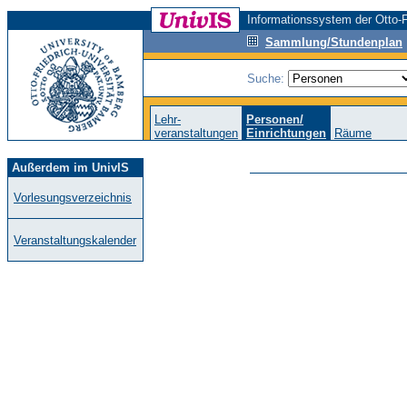
Informationssystem der Otto-F
Sammlung/Stundenplan
Suche:
Lehr-
Personen/
veranstaltungen
Einrichtungen
Räume
Außerdem im UnivIS
Vorlesungsverzeichnis
Veranstaltungskalender