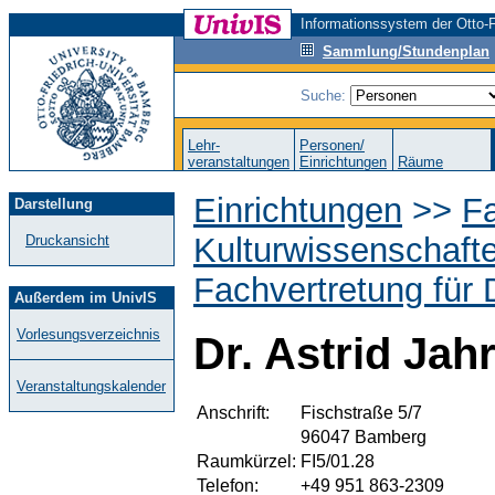
Informationssystem der Otto-F
Sammlung/Stundenplan
Suche:
Lehr-
Personen/
veranstaltungen
Einrichtungen
Räume
Einrichtungen
>>
Fa
Darstellung
Kulturwissenschaft
Druckansicht
Fachvertretung für 
Außerdem im UnivIS
Vorlesungsverzeichnis
Dr. Astrid Jah
Veranstaltungskalender
Anschrift:
Fischstraße 5/7
96047 Bamberg
Raumkürzel:
FI5/01.28
Telefon:
+49 951 863-2309