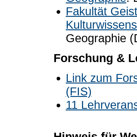
Fakultät Geis
Kulturwissens
Geographie (D
Forschung & L
Link zum For
(FIS)
11 Lehrveran
Hinweis für W