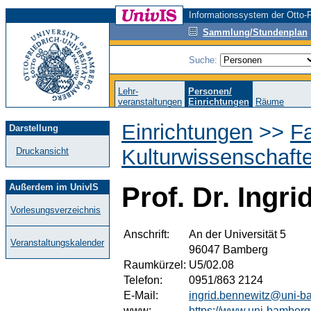
Informationssystem der Otto-F
Sammlung/Stundenplan
Suche:
Lehr-
Personen/
veranstaltungen
Einrichtungen
Räume
Einrichtungen
>>
Fa
Darstellung
Kulturwissenschaft
Druckansicht
Außerdem im UnivIS
Prof. Dr. Ingr
Vorlesungsverzeichnis
Anschrift:
An der Universität 5
Veranstaltungskalender
96047 Bamberg
Raumkürzel:
U5/02.08
Telefon:
0951/863 2124
E-Mail:
ingrid.bennewitz@uni-b
www:
https://www.uni-bamberg.