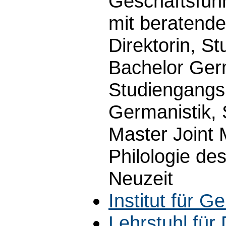
Geschäftsführ
mit beratend
Direktorin, S
Bachelor Germ
Studiengangs
Germanistik,
Master Joint
Philologie de
Neuzeit
Institut für G
Lehrstuhl für