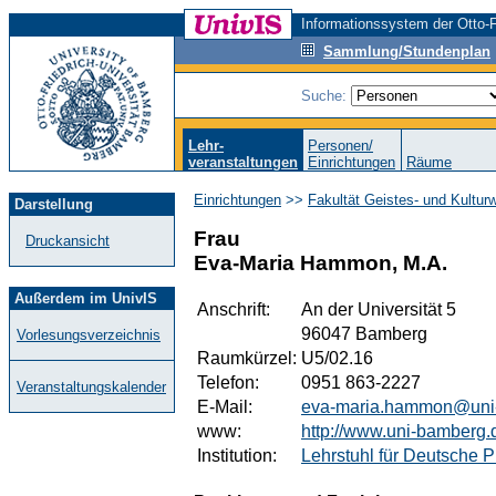
Informationssystem der Otto-F
Sammlung/Stundenplan
Suche:
Lehr-
Personen/
veranstaltungen
Einrichtungen
Räume
Einrichtungen
>>
Fakultät Geistes- und Kultur
Darstellung
Frau
Druckansicht
Eva-Maria Hammon, M.A.
Außerdem im UnivIS
Anschrift:
An der Universität 5
96047 Bamberg
Vorlesungsverzeichnis
Raumkürzel:
U5/02.16
Telefon:
0951 863-2227
Veranstaltungskalender
E-Mail:
eva-maria.hammon@uni
www:
http://www.uni-bamberg.
Institution:
Lehrstuhl für Deutsche Ph