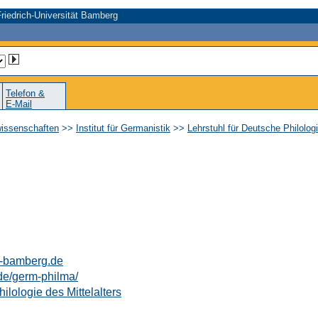
riedrich-Universität Bamberg
Telefon &
E-Mail
wissenschaften
>>
Institut für Germanistik
>>
Lehrstuhl für Deutsche Philologi
-bamberg.de
de/germ-philma/
ilologie des Mittelalters