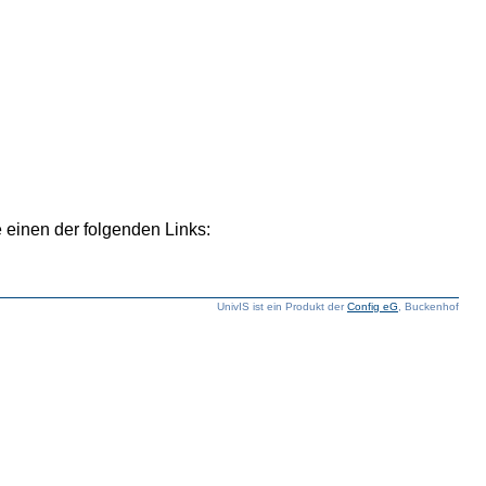
 einen der folgenden Links:
UnivIS ist ein Produkt der
Config eG
, Buckenhof