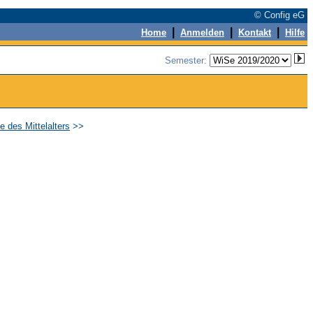
© Config eG
|
|
|
Home
Anmelden
Kontakt
Hilfe
Semester:
e des Mittelalters
>>