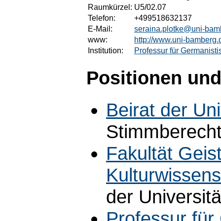
Raumkürzel:
U5/02.07
Telefon:
+499518632137
E-Mail:
seraina.plotke@uni-bam
www:
http://www.uni-bamberg
Institution:
Professur für Germanisti
Positionen und
Beirat der Uni
Stimmberechti
Fakultät Geis
Kulturwissens
der Universitä
Professur für