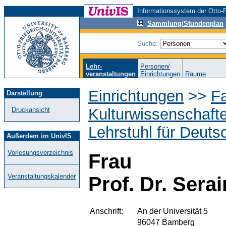
Informationssystem der Otto-F
Sammlung/Stundenplan
Suche:
Lehr-
Personen/
veranstaltungen
Einrichtungen
Räume
Einrichtungen
>>
Fa
Darstellung
Kulturwissenschaft
Druckansicht
Lehrstuhl für Deutsc
Außerdem im UnivIS
Vorlesungsverzeichnis
Frau
Veranstaltungskalender
Prof. Dr. Sera
Anschrift:
An der Universität 5
96047 Bamberg