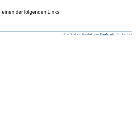
 einen der folgenden Links:
UnivIS ist ein Produkt der
Config eG
, Buckenhof