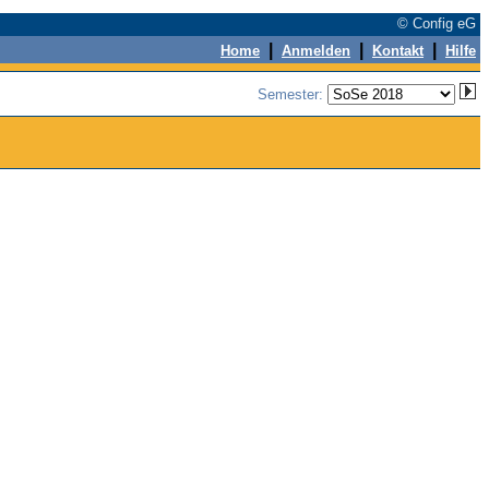
© Config eG
|
|
|
Home
Anmelden
Kontakt
Hilfe
Semester: