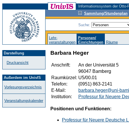
Informationssystem der Otto-F
Sammlung/Stundenplan
Suche:
Lehr-
Personen/
veranstaltungen
Einrichtungen
Räume
Barbara Heger
Darstellung
Druckansicht
Anschrift:
An der Universität 5
96047 Bamberg
Raumkürzel:
U5/00.01
Außerdem im UnivIS
Telefon:
(0951) 863-2141
Vorlesungsverzeichnis
E-Mail:
barbara.heger@uni-bam
Institution:
Professur für Neuere Deu
Veranstaltungskalender
Positionen und Funktionen:
Professur für Neuere Deutsche Lit