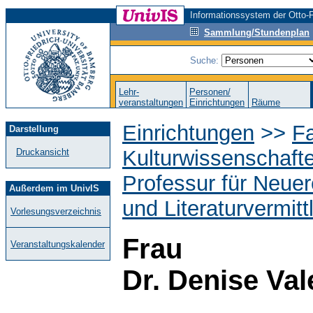
Informationssystem der Otto-F
Sammlung/Stundenplan
Suche:
Lehr-
Personen/
veranstaltungen
Einrichtungen
Räume
Einrichtungen
>>
Fa
Darstellung
Kulturwissenschaft
Druckansicht
Professur für Neuer
Außerdem im UnivIS
und Literaturvermitt
Vorlesungsverzeichnis
Frau
Veranstaltungskalender
Dr. Denise Val