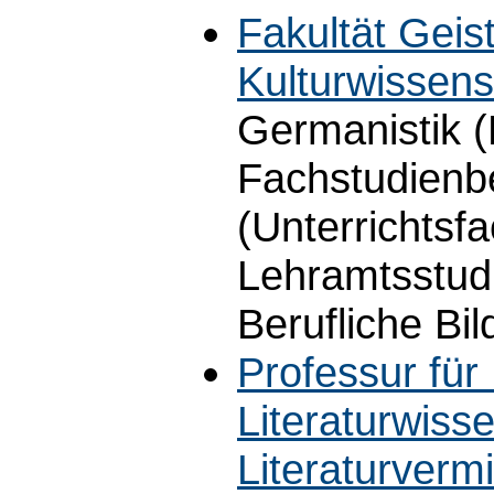
Fakultät Geis
Kulturwissens
Germanistik 
Fachstudienb
(Unterrichtsf
Lehramtsstud
Berufliche Bi
Professur fü
Literaturwiss
Literaturvermi