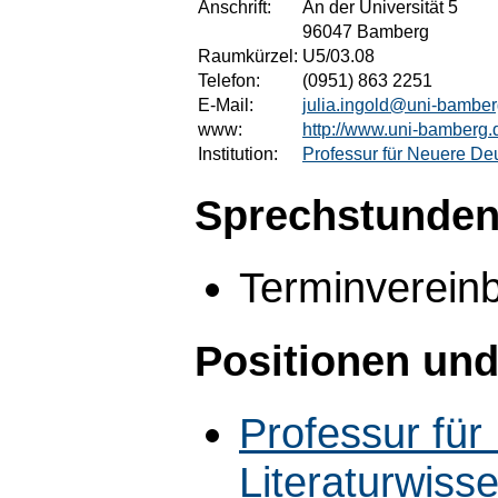
Anschrift:
An der Universität 5
96047 Bamberg
Raumkürzel:
U5/03.08
Telefon:
(0951) 863 2251
E-Mail:
julia.ingold@uni-bamber
www:
http://www.uni-bamberg.d
Institution:
Professur für Neuere Deu
Sprechstunden
Terminvereinb
Positionen und
Professur fü
Literaturwiss