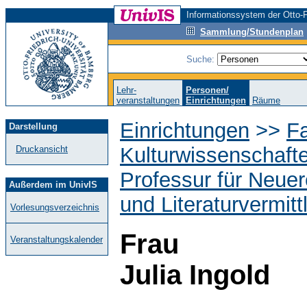
Informationssystem der Otto-F
Sammlung/Stundenplan
Suche:
Lehr-
Personen/
veranstaltungen
Einrichtungen
Räume
Einrichtungen
>>
Fa
Darstellung
Kulturwissenschaft
Druckansicht
Professur für Neuer
Außerdem im UnivIS
und Literaturvermitt
Vorlesungsverzeichnis
Frau
Veranstaltungskalender
Julia Ingold