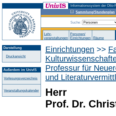
Informationssystem der Otto-F
Sammlung/Stundenplan
Suche:
Lehr-
Personen/
veranstaltungen
Einrichtungen
Räume
Einrichtungen
>>
Fa
Darstellung
Kulturwissenschaft
Druckansicht
Professur für Neuer
Außerdem im UnivIS
und Literaturvermitt
Vorlesungsverzeichnis
Herr
Veranstaltungskalender
Prof. Dr. Chri