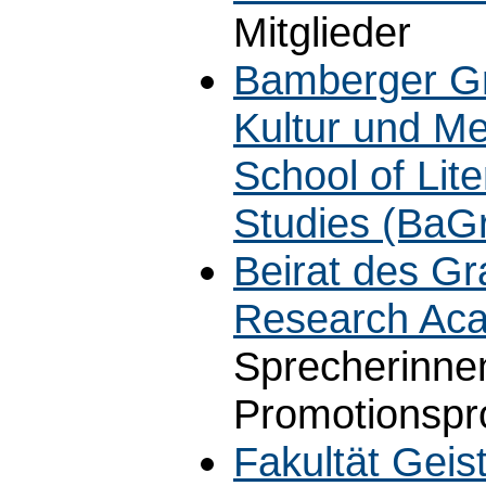
Mitglieder
Bamberger Gra
Kultur und M
School of Lit
Studies (Ba
Beirat des G
Research Ac
Sprecherinne
Promotionsp
Fakultät Geis