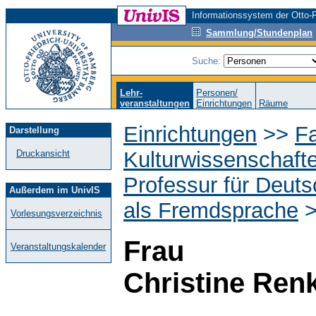
Informationssystem der Otto-F
Sammlung/Stundenplan
Suche:
Lehr-
Personen/
veranstaltungen
Einrichtungen
Räume
Einrichtungen
>>
Fa
Darstellung
Kulturwissenschaft
Druckansicht
Professur für Deut
Außerdem im UnivIS
als Fremdsprache
>
Vorlesungsverzeichnis
Frau
Veranstaltungskalender
Christine Ren