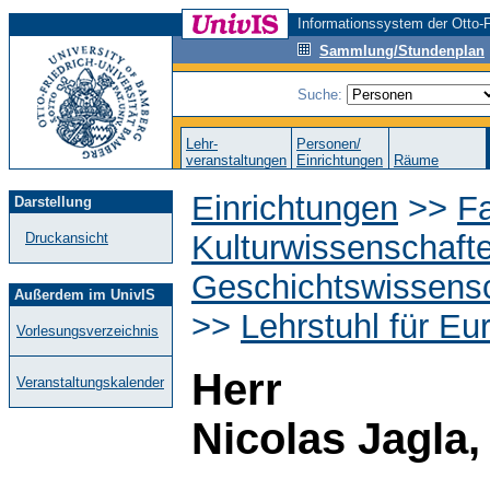
Informationssystem der Otto-F
Sammlung/Stundenplan
Suche:
Lehr-
Personen/
veranstaltungen
Einrichtungen
Räume
Einrichtungen
>>
Fa
Darstellung
Kulturwissenschaft
Druckansicht
Geschichtswissensc
Außerdem im UnivIS
>>
Lehrstuhl für Eu
Vorlesungsverzeichnis
Herr
Veranstaltungskalender
Nicolas Jagla,