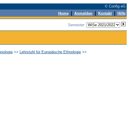
© Config eG
|
|
|
Home
Anmelden
Kontakt
Hilfe
Semester:
hnologie
>>
Lehrstuhl für Europäische Ethnologie
>>