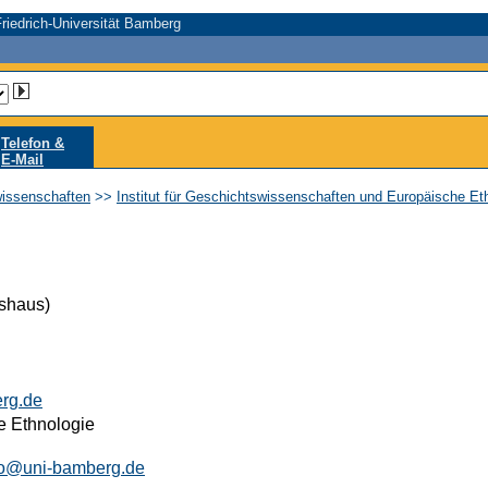
riedrich-Universität Bamberg
Telefon &
E-Mail
wissenschaften
>>
Institut für Geschichtswissenschaften und Europäische Et
shaus)
rg.de
e Ethnologie
no@uni-bamberg.de