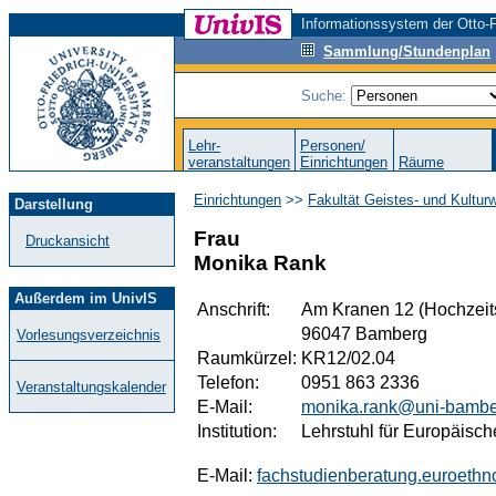
Informationssystem der Otto-F
Sammlung/Stundenplan
Suche:
Lehr-
Personen/
veranstaltungen
Einrichtungen
Räume
Einrichtungen
>>
Fakultät Geistes- und Kultur
Darstellung
Frau
Druckansicht
Monika Rank
Außerdem im UnivIS
Anschrift:
Am Kranen 12 (Hochzeit
96047 Bamberg
Vorlesungsverzeichnis
Raumkürzel:
KR12/02.04
Telefon:
0951 863 2336
Veranstaltungskalender
E-Mail:
monika.rank@uni-bambe
Institution:
Lehrstuhl für Europäisch
E-Mail:
fachstudienberatung.euroeth