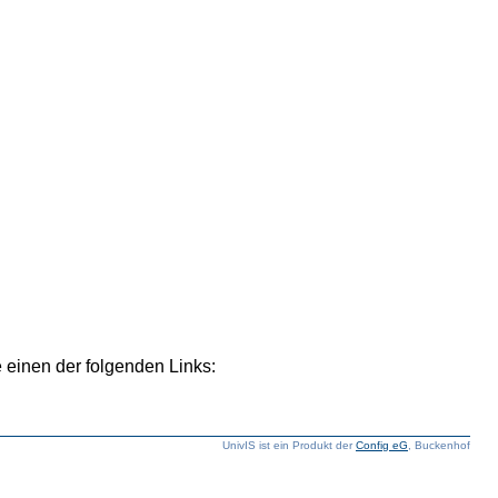
 einen der folgenden Links:
UnivIS ist ein Produkt der
Config eG
, Buckenhof