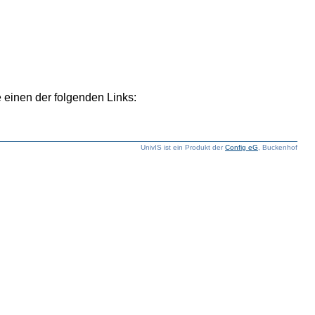
 einen der folgenden Links:
UnivIS ist ein Produkt der
Config eG
, Buckenhof