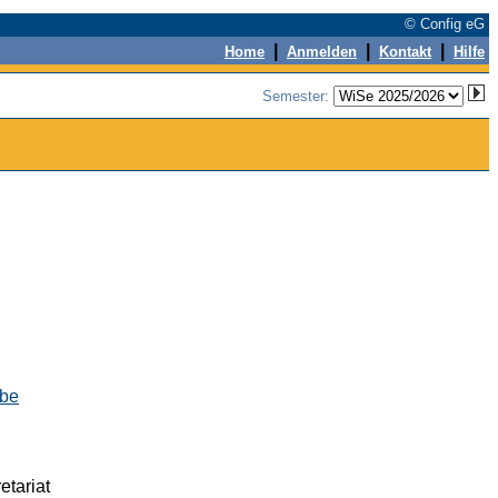
© Config eG
|
|
|
Home
Anmelden
Kontakt
Hilfe
Semester:
rbe
etariat