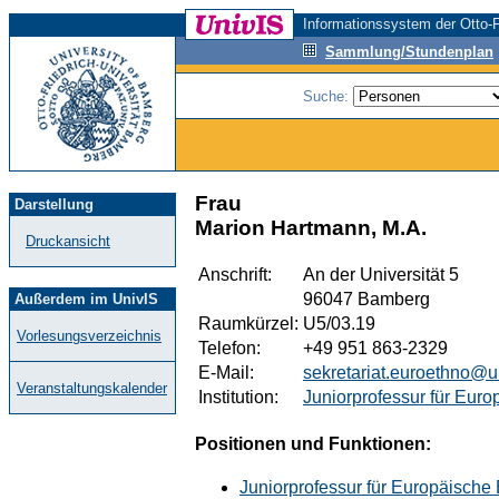
Informationssystem der Otto-F
Sammlung/Stundenplan
Suche:
Frau
Darstellung
Marion Hartmann, M.A.
Druckansicht
Anschrift:
An der Universität 5
96047 Bamberg
Außerdem im UnivIS
Raumkürzel:
U5/03.19
Vorlesungsverzeichnis
Telefon:
+49 951 863-2329
E-Mail:
sekretariat.euroethno@
Veranstaltungskalender
Institution:
Juniorprofessur für Eur
Positionen und Funktionen:
Juniorprofessur für Europäische