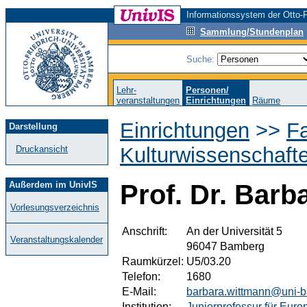
Informationssystem der Otto-F
Sammlung/Stundenplan
Suche:
Lehr-
Personen/
veranstaltungen
Einrichtungen
Räume
Einrichtungen
>>
Fa
Darstellung
Kulturwissenschaft
Druckansicht
Außerdem im UnivIS
Prof. Dr. Bar
Vorlesungsverzeichnis
Anschrift:
An der Universität 5
Veranstaltungskalender
96047 Bamberg
Raumkürzel:
U5/03.20
Telefon:
1680
E-Mail:
barbara.wittmann@uni-
Institution:
Juniorprofessur für Eur