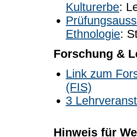
Kulturerbe
: L
Prüfungsauss
Ethnologie
: S
Forschung & L
Link zum For
(FIS)
3 Lehrverans
Hinweis für W