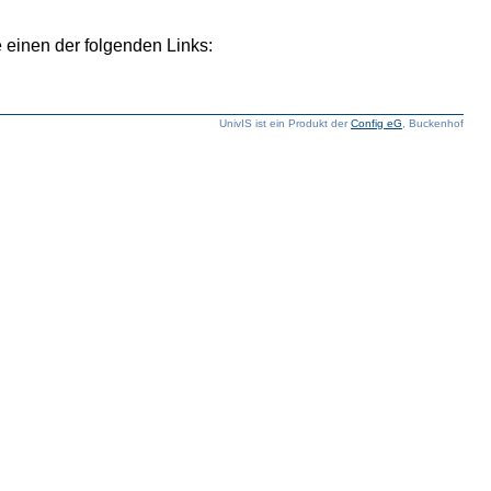
 einen der folgenden Links:
UnivIS ist ein Produkt der
Config eG
, Buckenhof