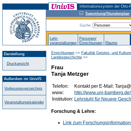
Informationssystem der Otto-F
Sammlung/Stundenplan
Suche:
Lehr-
Personen/
veranstaltungen
Einrichtungen
Räume
Einrichtungen
>>
Fakultät Geistes- und Kultur
Darstellung
Landesgeschichte
>>
Druckansicht
Frau
Tanja Metzger
Außerdem im UnivIS
Telefon:
Kontakt per E-Mail: Tanja
Vorlesungsverzeichnis
www:
http://www.uni-bamberg.de/
Institution:
Lehrstuhl für Neuere Gesc
Veranstaltungskalender
Forschung & Lehre:
Link zum Forschungsinformation