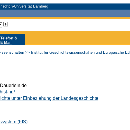
riedrich-Universität Bamberg
Telefon &
E-Mail
wissenschaften
>>
Institut für Geschichtswissenschaften und Europäische Et
@Dauerlein.de
hist-ng/
hichte unter Einbeziehung der Landesgeschichte
ssystem (FIS)