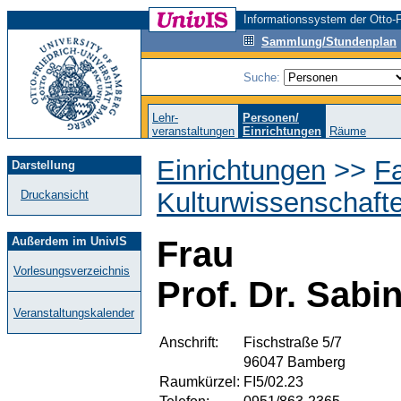
Informationssystem der Otto-F
Sammlung/Stundenplan
Suche:
Lehr-
Personen/
veranstaltungen
Einrichtungen
Räume
Einrichtungen
>>
Fa
Darstellung
Kulturwissenschaft
Druckansicht
Außerdem im UnivIS
Frau
Vorlesungsverzeichnis
Prof. Dr. Sabi
Veranstaltungskalender
Anschrift:
Fischstraße 5/7
96047 Bamberg
Raumkürzel:
FI5/02.23