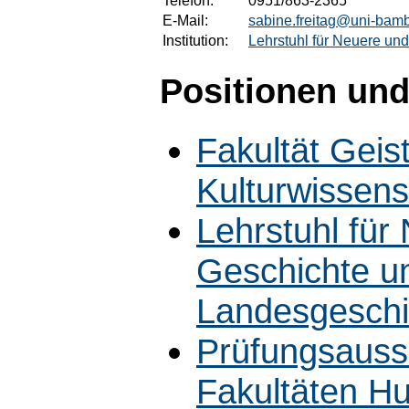
Telefon:
0951/863-2365
E-Mail:
sabine.freitag@uni-bam
Institution:
Lehrstuhl für Neuere un
Positionen und
Fakultät Geis
Kulturwissens
Lehrstuhl für
Geschichte u
Landesgeschi
Prüfungsaussc
Fakultäten H