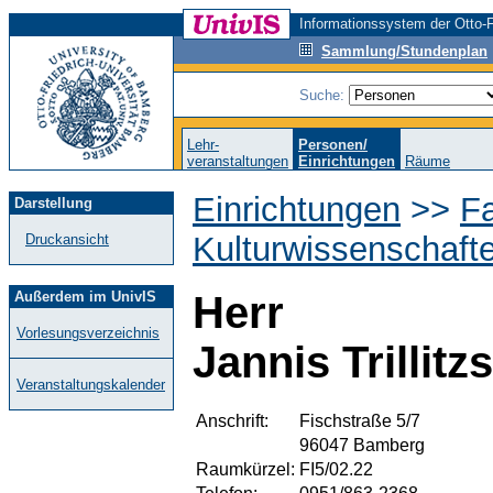
Informationssystem der Otto-F
Sammlung/Stundenplan
Suche:
Lehr-
Personen/
veranstaltungen
Einrichtungen
Räume
Einrichtungen
>>
Fa
Darstellung
Kulturwissenschaft
Druckansicht
Außerdem im UnivIS
Herr
Vorlesungsverzeichnis
Jannis Trillitz
Veranstaltungskalender
Anschrift:
Fischstraße 5/7
96047 Bamberg
Raumkürzel:
FI5/02.22