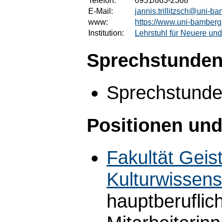
Telefon:
0951/863-2368
E-Mail:
jannis.trillitzsch@uni-b
www:
https://www.uni-bamberg.d
Institution:
Lehrstuhl für Neuere un
Sprechstunden
Sprechstunde
Positionen und
Fakultät Geis
Kulturwissens
hauptberuflic