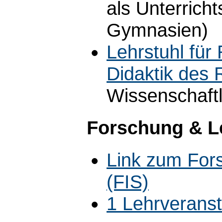
als Unterrich
Gymnasien)
Lehrstuhl für
Didaktik des R
Wissenschaftli
Forschung & L
Link zum For
(FIS)
1 Lehrverans