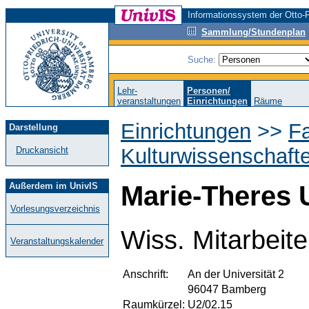
Informationssystem der Otto-F
Sammlung/Stundenplan
Suche:
Lehr-
Personen/
veranstaltungen
Einrichtungen
Räume
Einrichtungen
>>
Fa
Darstellung
Kulturwissenschaft
Druckansicht
Außerdem im UnivIS
Marie-Theres 
Vorlesungsverzeichnis
Wiss. Mitarbeite
Veranstaltungskalender
Anschrift:
An der Universität 2
96047 Bamberg
Raumkürzel:
U2/02.15