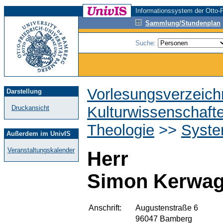
Informationssystem der Otto-F
Sammlung/Stundenplan
Suche:
Vorlesungsverzeich
Darstellung
Kulturwissenschaft
Druckansicht
Theologie
>>
Syste
Außerdem im UnivIS
Veranstaltungskalender
Herr
Simon Kerwa
Anschrift:
Augustenstraße 6
96047 Bamberg