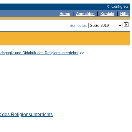
© Config eG
|
|
|
Home
Anmelden
Kontakt
Hilfe
Semester:
ädagogik und Didaktik des Religionsunterrichts
>>
 des Religionsunterrichts