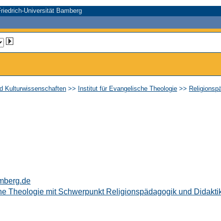
riedrich-Universität Bamberg
nd Kulturwissenschaften
>>
Institut für Evangelische Theologie
>>
Religionsp
mberg.de
che Theologie mit Schwerpunkt Religionspädagogik und Didaktik