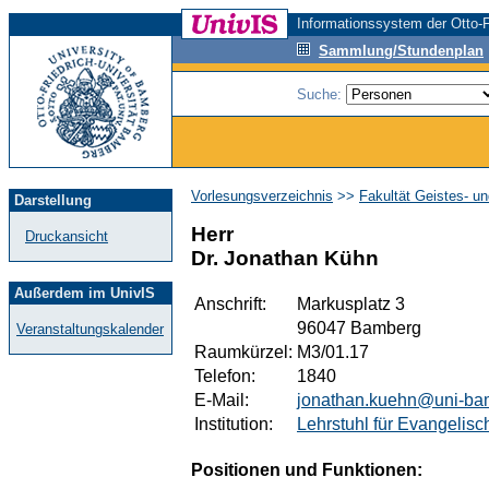
Informationssystem der Otto-F
Sammlung/Stundenplan
Suche:
Vorlesungsverzeichnis
>>
Fakultät Geistes- u
Darstellung
Herr
Druckansicht
Dr. Jonathan Kühn
Außerdem im UnivIS
Anschrift:
Markusplatz 3
96047 Bamberg
Veranstaltungskalender
Raumkürzel:
M3/01.17
Telefon:
1840
E-Mail:
jonathan.kuehn@uni-ba
Institution:
Lehrstuhl für Evangelis
Positionen und Funktionen: