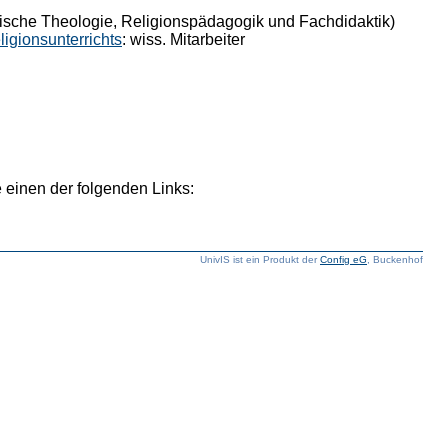
ische Theologie, Religionspädagogik und Fachdidaktik)
igionsunterrichts
: wiss. Mitarbeiter
 einen der folgenden Links:
UnivIS ist ein Produkt der
Config eG
, Buckenhof