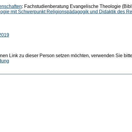
senschaften
: Fachstudienberatung Evangelische Theologie (Bibl
logie mit Schwerpunkt Religionspädagogik und Didaktik des Rel
2019
nen Link zu dieser Person setzen möchten, verwenden Sie bitte
dung