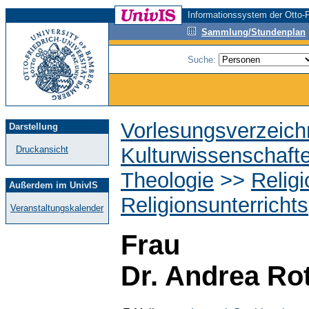
Informationssystem der Otto-F
Sammlung/Stundenplan
Suche:
Vorlesungsverzeich
Darstellung
Kulturwissenschaft
Druckansicht
Theologie
>>
Relig
Außerdem im UnivIS
Religionsunterrichts
Veranstaltungskalender
Frau
Dr. Andrea Ro