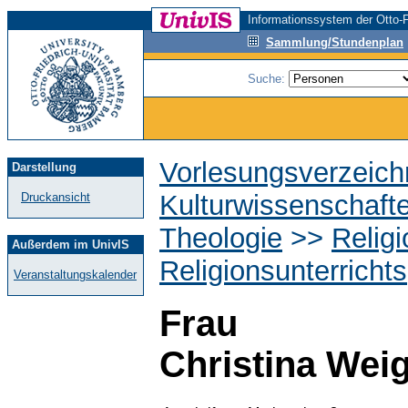
Informationssystem der Otto-F
Sammlung/Stundenplan
Suche:
Vorlesungsverzeich
Darstellung
Kulturwissenschaft
Druckansicht
Theologie
>>
Relig
Außerdem im UnivIS
Religionsunterrichts
Veranstaltungskalender
Frau
Christina Weig