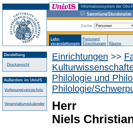
Informationssystem der Otto-F
Sammlung/Stundenplan
Suche:
Lehr-
Personen/
veranstaltungen
Einrichtungen
Räume
Einrichtungen
>>
Fa
Darstellung
Kulturwissenschaft
Druckansicht
Philologie und Phil
Außerdem im UnivIS
Philologie/Schwerpu
Vorlesungsverzeichnis
Herr
Veranstaltungskalender
Niels Christi