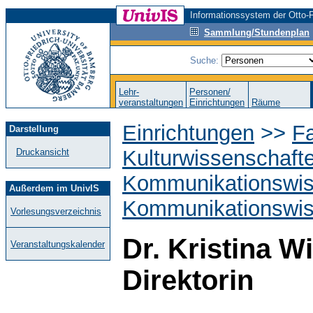
Informationssystem der Otto-F
Sammlung/Stundenplan
Suche:
Lehr-
Personen/
veranstaltungen
Einrichtungen
Räume
Einrichtungen
>>
Fa
Darstellung
Kulturwissenschaft
Druckansicht
Kommunikationswis
Außerdem im UnivIS
Kommunikationswis
Vorlesungsverzeichnis
Dr. Kristina 
Veranstaltungskalender
Direktorin