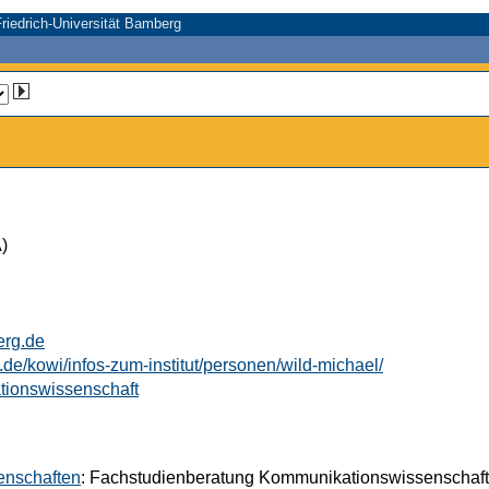
riedrich-Universität Bamberg
)
erg.de
de/kowi/infos-zum-institut/personen/wild-michael/
tionswissenschaft
senschaften
: Fachstudienberatung Kommunikationswissenschaft