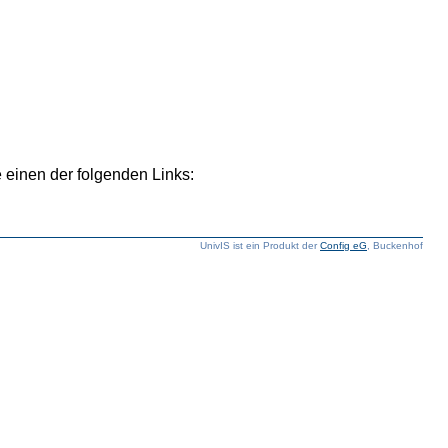
 einen der folgenden Links:
UnivIS ist ein Produkt der
Config eG
, Buckenhof