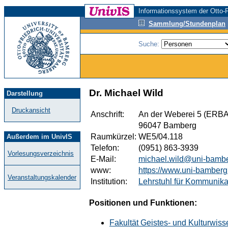
Informationssystem der Otto-F
Sammlung/Stundenplan
Suche:
Dr. Michael Wild
Darstellung
Druckansicht
Anschrift:
An der Weberei 5 (ERBA
96047 Bamberg
Raumkürzel:
WE5/04.118
Außerdem im UnivIS
Telefon:
(0951) 863-3939
Vorlesungsverzeichnis
E-Mail:
michael.wild@uni-bamb
www:
https://www.uni-bamberg.
Veranstaltungskalender
Institution:
Lehrstuhl für Kommunika
Positionen und Funktionen:
Fakultät Geistes- und Kulturwis