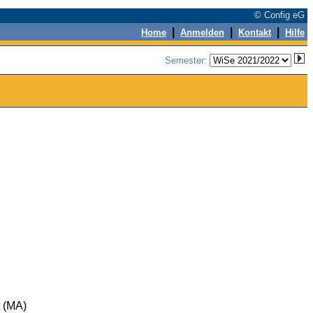
© Config eG
|
|
|
Home
Anmelden
Kontakt
Hilfe
Semester:
 (MA)