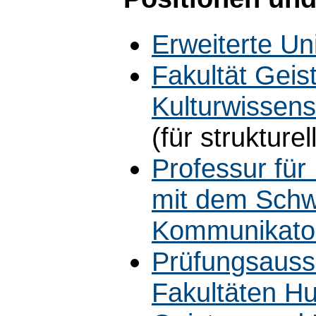
Erweiterte Uni
Fakultät Geis
Kulturwissens
(für struktur
Professur fü
mit dem Schw
Kommunikato
Prüfungsaussc
Fakultäten H