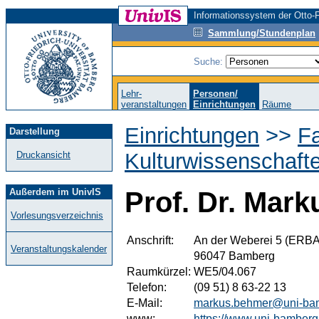
Informationssystem der Otto-F
Sammlung/Stundenplan
Suche:
Lehr-
Personen/
veranstaltungen
Einrichtungen
Räume
Einrichtungen
>>
Fa
Darstellung
Kulturwissenschaft
Druckansicht
Außerdem im UnivIS
Prof. Dr. Mar
Vorlesungsverzeichnis
Anschrift:
An der Weberei 5 (ERBA
Veranstaltungskalender
96047 Bamberg
Raumkürzel:
WE5/04.067
Telefon:
(09 51) 8 63-22 13
E-Mail:
markus.behmer@uni-ba
www:
https://www.uni-bamberg