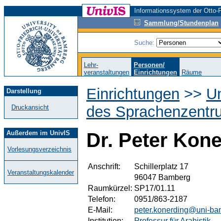
Informationssystem der Otto-F
Sammlung/Stundenplan
Suche:
Lehr-
Personen/
veranstaltungen
Einrichtungen
Räume
Einrichtungen
>>
Un
Darstellung
des Sprachenzentr
Druckansicht
Außerdem im UnivIS
Dr. Peter Kon
Vorlesungsverzeichnis
Anschrift:
Schillerplatz 17
Veranstaltungskalender
96047 Bamberg
Raumkürzel:
SP17/01.11
Telefon:
0951/863-2187
E-Mail:
peter.konerding@uni-ba
Institution:
Professur für Arabistik